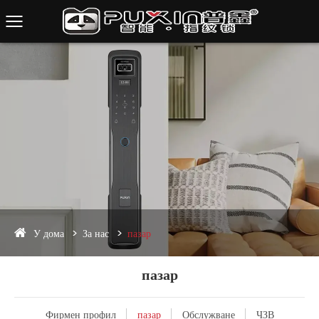
У дома
За нас
пазар
пазар
Фирмен профил
пазар
Обслужване
ЧЗВ