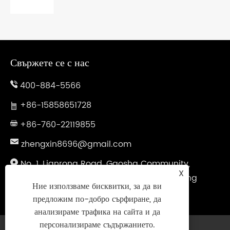
Свържете се с нас
400-884-5566
+86-15858651728
+86-760-22119855
zhengxin8696@gmail.com
No. 1, Lianrong Road, Gaosha Community,
X
Xiaolan Town, Zhongshan City, Guangdong
Ние използваме бисквитки, за да ви
Province, Китай
предложим по-добро сърфиране, да
анализираме трафика на сайта и да
персонализираме съдържанието.